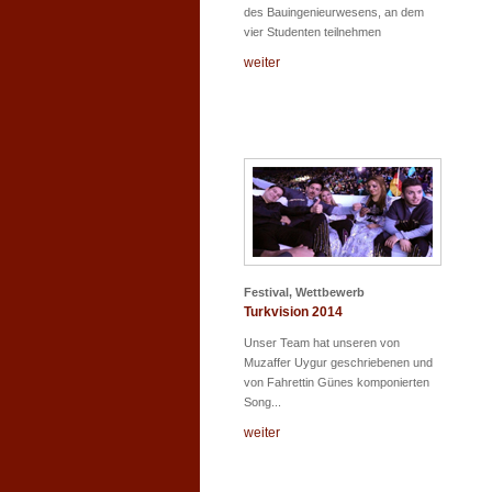
des Bauingenieurwesens, an dem
vier Studenten teilnehmen
weiter
Festival, Wettbewerb
Turkvision 2014
Unser Team hat unseren von
Muzaffer Uygur geschriebenen und
von Fahrettin Günes komponierten
Song...
weiter