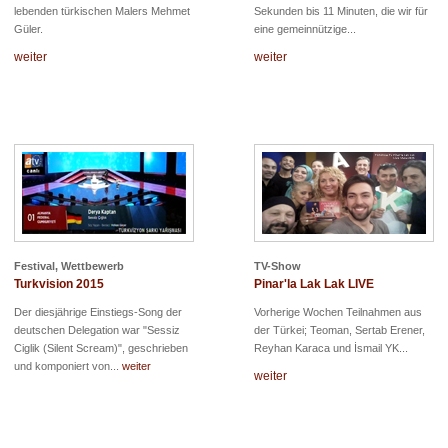
lebenden türkischen Malers Mehmet
Sekunden bis 11 Minuten, die wir für
Güler.
eine gemeinnützige...
weiter
weiter
Festival, Wettbewerb
TV-Show
Turkvision 2015
Pinar'la Lak Lak LIVE
Der diesjährige Einstiegs-Song der
Vorherige Wochen Teilnahmen aus
deutschen Delegation war "Sessiz
der Türkei; Teoman, Sertab Erener,
Ciglik (Silent Scream)", geschrieben
Reyhan Karaca und İsmail YK...
und komponiert von...
weiter
weiter