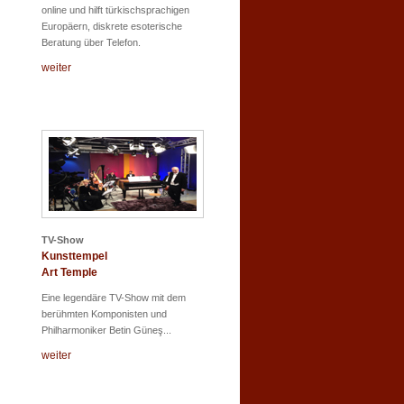
online und hilft türkischsprachigen
Europäern, diskrete esoterische
Beratung über Telefon.
weiter
TV-Show
Kunsttempel
Art Temple
Eine legendäre TV-Show mit dem
berühmten Komponisten und
Philharmoniker Betin Güneş...
weiter