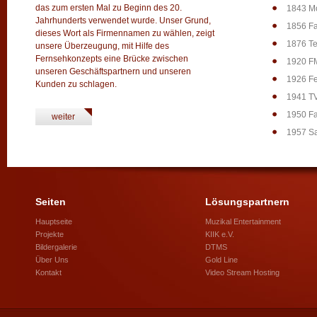
das zum ersten Mal zu Beginn des 20.
1843 Mo
Jahrhunderts verwendet wurde. Unser Grund,
1856 Fa
dieses Wort als Firmennamen zu wählen, zeigt
1876 Te
unsere Überzeugung, mit Hilfe des
Fernsehkonzepts eine Brücke zwischen
1920 F
unseren Geschäftspartnern und unseren
1926 F
Kunden zu schlagen.
1941 T
1950 Fa
weiter
1957 Sat
Seiten
Lösungspartnern
Hauptseite
Muzikal Entertainment
Projekte
KIIK e.V.
Bildergalerie
DTMS
Über Uns
Gold Line
Kontakt
Video Stream Hosting