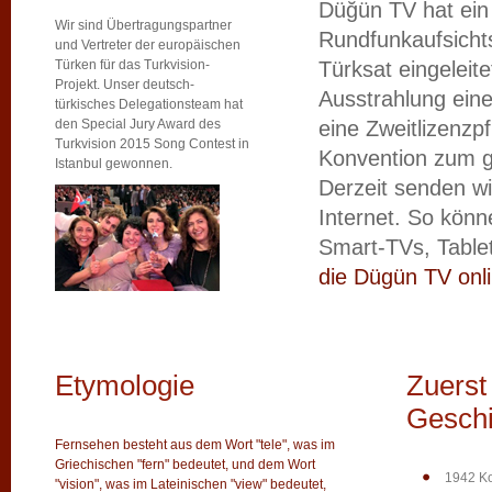
Düğün TV hat ein 
Wir sind Übertragungspartner
Rundfunkaufsicht
und Vertreter der europäischen
Türken für das Turkvision-
Türksat eingeleit
Projekt. Unser deutsch-
Ausstrahlung ein
türkisches Delegationsteam hat
den Special Jury Award des
eine Zweitlizenzp
Turkvision 2015 Song Contest in
Konvention zum g
Istanbul gewonnen.
Derzeit senden w
Internet. So kön
Smart-TVs, Table
die Dügün TV onl
Etymologie
Zuerst 
Geschi
Fernsehen besteht aus dem Wort "tele", was im
Griechischen "fern" bedeutet, und dem Wort
1942 Ko
"vision", was im Lateinischen "view" bedeutet,