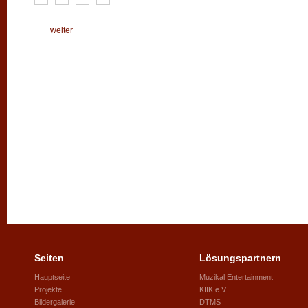
weiter
Seiten
Lösungspartnern
Hauptseite
Muzikal Entertainment
Projekte
KIIK e.V.
Bildergalerie
DTMS