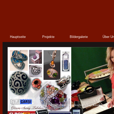
Hauptseite
Projekte
Bildergalerie
Über U
Telemarketing
Wir produzieren Telemarketing- und Werbefilme für türkischsprachige Kunden in
Europa.