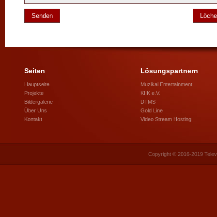
Seiten
Lösungspartnern
Hauptseite
Muzikal Entertainment
Projekte
KIIK e.V.
Bildergalerie
DTMS
Über Uns
Gold Line
Kontakt
Video Stream Hosting
Copyright © 2016-2019 Telev