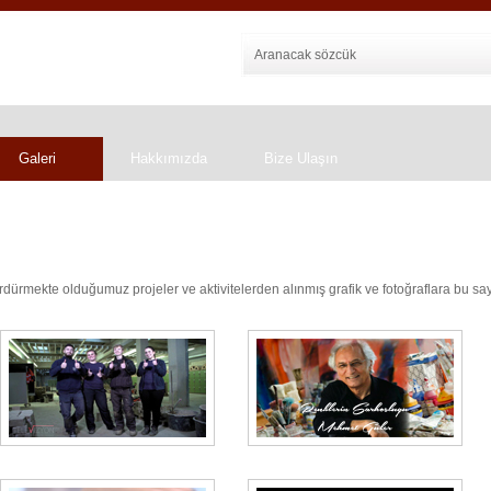
Galeri
Hakkımızda
Bize Ulaşın
ürmekte olduğumuz projeler ve aktivitelerden alınmış grafik ve fotoğraflara bu say