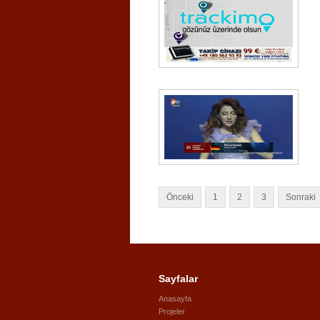
Önceki
1
2
3
Sonraki
Sayfalar
Anasayfa
Projeler