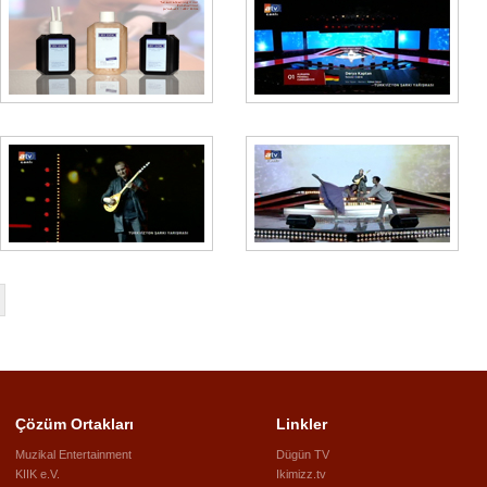
Çözüm Ortakları
Linkler
Muzikal Entertainment
Dügün TV
KIIK e.V.
Ikimizz.tv